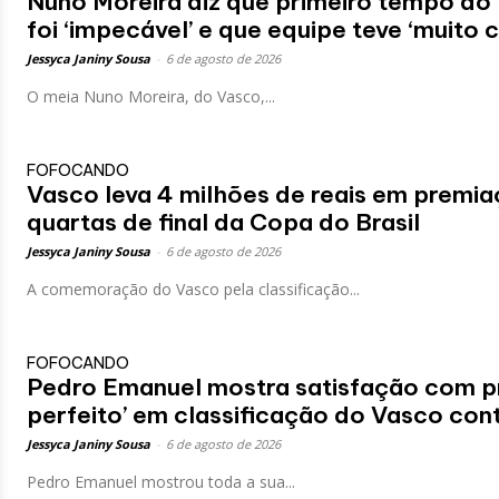
Nuno Moreira diz que primeiro tempo do
foi ‘impecável’ e que equipe teve ‘muito 
Jessyca Janiny Sousa
-
6 de agosto de 2026
O meia Nuno Moreira, do Vasco,...
FOFOCANDO
Vasco leva 4 milhões de reais em premia
quartas de final da Copa do Brasil
Jessyca Janiny Sousa
-
6 de agosto de 2026
A comemoração do Vasco pela classificação...
FOFOCANDO
Pedro Emanuel mostra satisfação com p
perfeito’ em classificação do Vasco con
Jessyca Janiny Sousa
-
6 de agosto de 2026
Pedro Emanuel mostrou toda a sua...