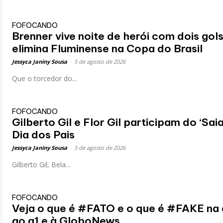
FOFOCANDO
Brenner vive noite de herói com dois go
elimina Fluminense na Copa do Brasil
Jessyca Janiny Sousa
-
5 de agosto de 2026
Que o torcedor do...
FOFOCANDO
Gilberto Gil e Flor Gil participam do ‘S
Dia dos Pais
Jessyca Janiny Sousa
-
5 de agosto de 2026
Gilberto Gil, Bela...
FOFOCANDO
Veja o que é #FATO e o que é #FAKE na 
ao g1 e à GloboNews