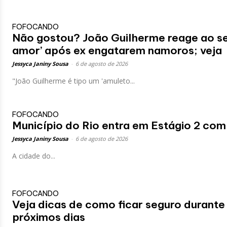
FOFOCANDO
Não gostou? João Guilherme reage ao s
amor’ após ex engatarem namoros; veja
Jessyca Janiny Sousa
-
6 de agosto de 2026
"João Guilherme é tipo um 'amuleto...
FOFOCANDO
Município do Rio entra em Estágio 2 com
Jessyca Janiny Sousa
-
6 de agosto de 2026
A cidade do...
FOFOCANDO
Veja dicas de como ficar seguro durante
próximos dias