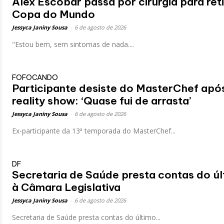
Alex Escobar passa por cirurgia para ret
Copa do Mundo
Jessyca Janiny Sousa
-
6 de agosto de 2026
"Estou bem, sem sintomas de nada....
FOFOCANDO
Participante desiste do MasterChef apó
reality show: ‘Quase fui de arrasta’
Jessyca Janiny Sousa
-
6 de agosto de 2026
Ex-participante da 13ª temporada do MasterChef...
DF
Secretaria de Saúde presta contas do ú
à Câmara Legislativa
Jessyca Janiny Sousa
-
6 de agosto de 2026
Secretaria de Saúde presta contas do último...