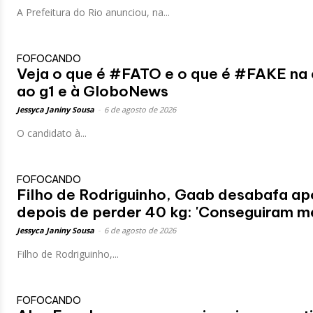
A Prefeitura do Rio anunciou, na...
FOFOCANDO
Veja o que é #FATO e o que é #FAKE na
ao g1 e à GloboNews
Jessyca Janiny Sousa
-
6 de agosto de 2026
O candidato à...
FOFOCANDO
Filho de Rodriguinho, Gaab desabafa apó
depois de perder 40 kg: 'Conseguiram me 
Jessyca Janiny Sousa
-
6 de agosto de 2026
Filho de Rodriguinho,...
FOFOCANDO