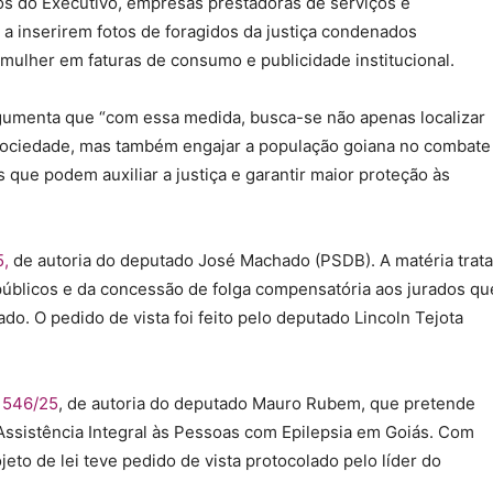
gãos do Executivo, empresas prestadoras de serviços e
t a inserirem fotos de foragidos da justiça condenados
 mulher em faturas de consumo e publicidade institucional.
argumenta que “com essa medida, busca-se não apenas localizar
 sociedade, mas também engajar a população goiana no combate
 que podem auxiliar a justiça e garantir maior proteção às
5,
de autoria do deputado José Machado (PSDB). A matéria trata
públicos e da concessão de folga compensatória aos jurados qu
o. O pedido de vista foi feito pelo deputado Lincoln Tejota
º
546/25
, de autoria do deputado Mauro Rubem, que pretende
 Assistência Integral às Pessoas com Epilepsia em Goiás. Com
jeto de lei teve pedido de vista protocolado pelo líder do