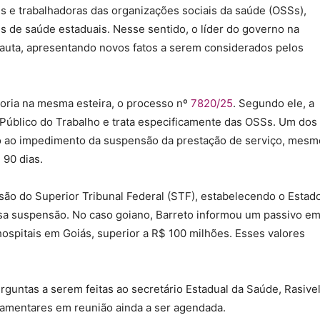
s e trabalhadoras das organizações sociais da saúde (OSSs),
s de saúde estaduais. Nesse sentido, o líder do governo na
 pauta, apresentando novos fatos a serem considerados pelos
autoria na mesma esteira, o processo nº
7820/25
. Segundo ele, a
o Público do Trabalho e trata especificamente das OSSs. Um dos
eito ao impedimento da suspensão da prestação de serviço, mesm
 90 dias.
são do Superior Tribunal Federal (STF), estabelecendo o Estad
ssa suspensão. No caso goiano, Barreto informou um passivo e
ospitais em Goiás, superior a R$ 100 milhões. Esses valores
rguntas a serem feitas ao secretário Estadual da Saúde, Rasive
rlamentares em reunião ainda a ser agendada.