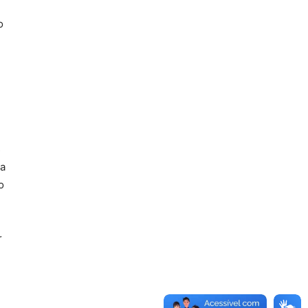
o
s
da
o
r