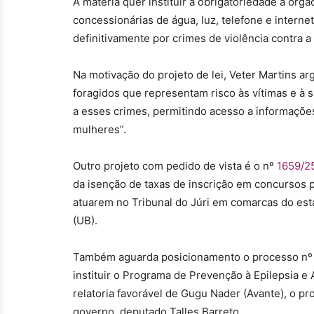
A matéria quer instituir a obrigatoriedade a ór
concessionárias de água, luz, telefone e interne
definitivamente por crimes de violência contra a
Na motivação do projeto de lei, Veter Martins 
foragidos que representam risco às vítimas e à
a esses crimes, permitindo acesso a informações
mulheres”.
Outro projeto com pedido de vista é o nº
1659/2
da isenção de taxas de inscrição em concursos 
atuarem no Tribunal do Júri em comarcas do estad
(UB).
Também aguarda posicionamento o processo n
instituir o Programa de Prevenção à Epilepsia e
relatoria favorável de Gugu Nader (Avante), o pro
governo, deputado Talles Barreto.