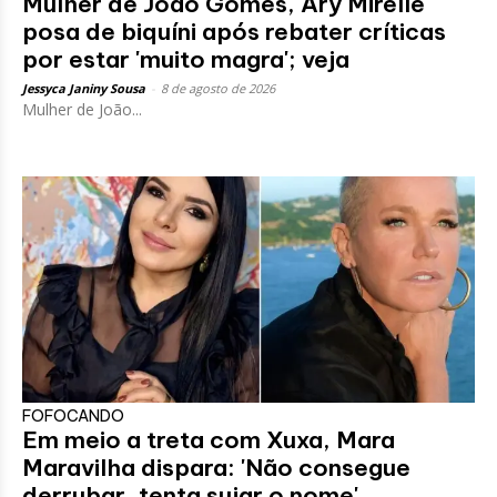
Mulher de João Gomes, Ary Mirelle
posa de biquíni após rebater críticas
por estar 'muito magra'; veja
Jessyca Janiny Sousa
-
8 de agosto de 2026
Mulher de João...
FOFOCANDO
Em meio a treta com Xuxa, Mara
Maravilha dispara: 'Não consegue
derrubar, tenta sujar o nome'