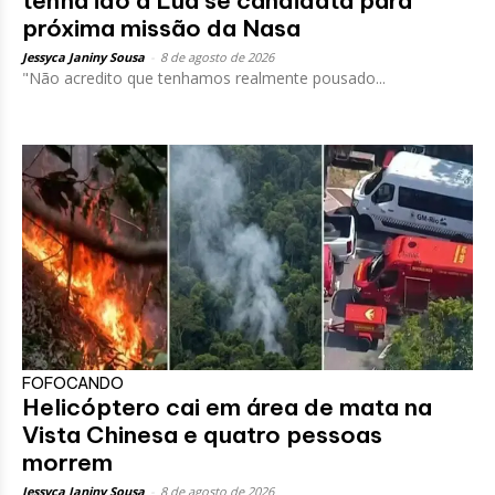
tenha ido à Lua se candidata para
próxima missão da Nasa
Jessyca Janiny Sousa
-
8 de agosto de 2026
"Não acredito que tenhamos realmente pousado...
FOFOCANDO
Helicóptero cai em área de mata na
Vista Chinesa e quatro pessoas
morrem
Jessyca Janiny Sousa
-
8 de agosto de 2026