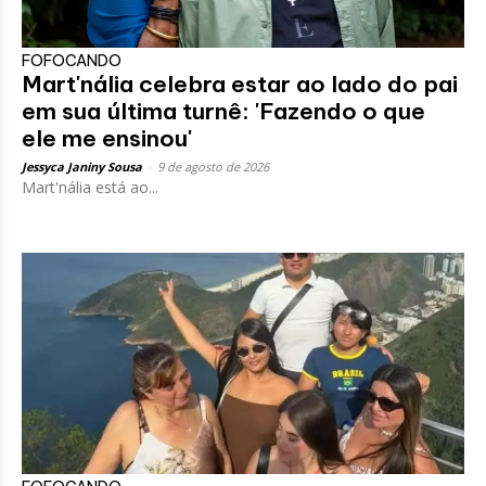
FOFOCANDO
Mart'nália celebra estar ao lado do pai
em sua última turnê: 'Fazendo o que
ele me ensinou'
Jessyca Janiny Sousa
-
9 de agosto de 2026
Mart'nália está ao...