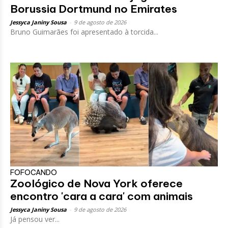
Borussia Dortmund no Emirates
Jessyca Janiny Sousa
-
9 de agosto de 2026
Bruno Guimarães foi apresentado à torcida...
FOFOCANDO
Zoológico de Nova York oferece
encontro 'cara a cara' com animais
Jessyca Janiny Sousa
-
9 de agosto de 2026
Já pensou ver...