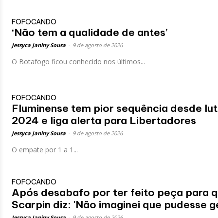
FOFOCANDO
‘Não tem a qualidade de antes’
Jessyca Janiny Sousa
-
9 de agosto de 2026
O Botafogo ficou conhecido nos últimos...
FOFOCANDO
Fluminense tem pior sequência desde lu
2024 e liga alerta para Libertadores
Jessyca Janiny Sousa
-
9 de agosto de 2026
O empate por 1 a 1...
FOFOCANDO
Após desabafo por ter feito peça para 
Scarpin diz: 'Não imaginei que pudesse g
Jessyca Janiny Sousa
-
9 de agosto de 2026